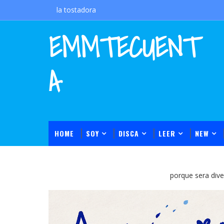
la tostadora
EMMTECUENT
A
HOME
SOY
DISCA
LEER
NEW
porque sera divert