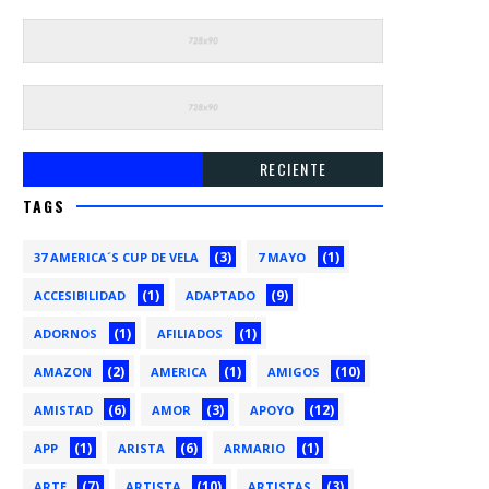
RECIENTE
TAGS
(3)
(1)
37 AMERICA´S CUP DE VELA
7 MAYO
(1)
(9)
ACCESIBILIDAD
ADAPTADO
(1)
(1)
ADORNOS
AFILIADOS
(2)
(1)
(10)
AMAZON
AMERICA
AMIGOS
(6)
(3)
(12)
AMISTAD
AMOR
APOYO
(1)
(6)
(1)
APP
ARISTA
ARMARIO
(7)
(10)
(3)
ARTE
ARTISTA
ARTISTAS