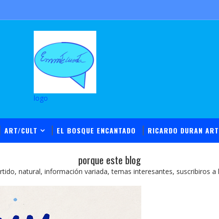
logo
ART/CULT
EL BOSQUE ENCANTADO
RICARDO DURAN ART
porque este blog
ido, natural, información variada, temas interesantes, suscribiros a la av