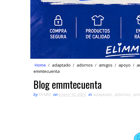
Home
/
adaptado
/
adornos
/
amigos
/
apoyo
/
a
emmtecuenta
Blog emmtecuenta
by
Eli MM
on
enero 10, 2023
in
adaptado
,
adornos
,
ami