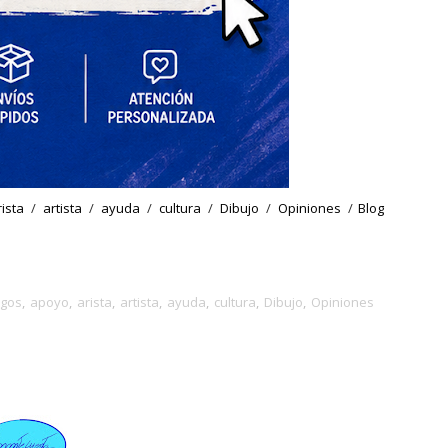
rista
/
artista
/
ayuda
/
cultura
/
Dibujo
/
Opiniones
/
Blog
gos
,
apoyo
,
arista
,
artista
,
ayuda
,
cultura
,
Dibujo
,
Opiniones