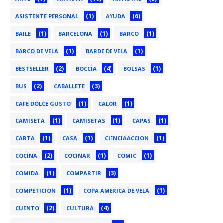
(1)
(6)
ASISTENTE PERSONAL
AYUDA
(1)
(1)
(1)
BAILE
BARCELONA
BARCO
(1)
(1)
BARCO DE VELA
BARDE DE VELA
(2)
(4)
(1)
BESTSELLER
BOCCIA
BOLSAS
(2)
(3)
BUS
CABALLETE
(1)
(1)
CAFE DOLCE GUSTO
CALOR
(1)
(1)
(1)
CAMISETA
CAMISETAS
CAPAS
(1)
(1)
(1)
CARTA
CASA
CIENCIAACCION
(2)
(1)
(1)
COCINA
COCINAR
COMIC
(1)
(3)
COMIDA
COMPARTIR
(1)
(1)
COMPETICION
COPA AMERICA DE VELA
(2)
(4)
CUENTO
CULTURA