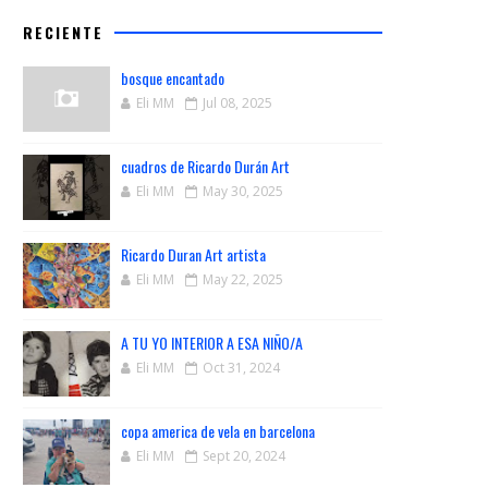
RECIENTE
bosque encantado
Eli MM
Jul 08, 2025
cuadros de Ricardo Durán Art
Eli MM
May 30, 2025
Ricardo Duran Art artista
Eli MM
May 22, 2025
A TU YO INTERIOR A ESA NIÑO/A
Eli MM
Oct 31, 2024
copa america de vela en barcelona
Eli MM
Sept 20, 2024