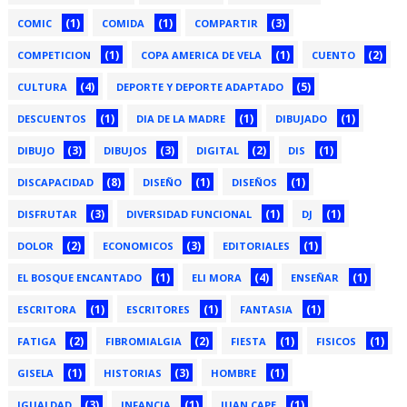
(1)
(1)
(3)
COMIC
COMIDA
COMPARTIR
(1)
(1)
(2)
COMPETICION
COPA AMERICA DE VELA
CUENTO
(4)
(5)
CULTURA
DEPORTE Y DEPORTE ADAPTADO
(1)
(1)
(1)
DESCUENTOS
DIA DE LA MADRE
DIBUJADO
(3)
(3)
(2)
(1)
DIBUJO
DIBUJOS
DIGITAL
DIS
(8)
(1)
(1)
DISCAPACIDAD
DISEÑO
DISEÑOS
(3)
(1)
(1)
DISFRUTAR
DIVERSIDAD FUNCIONAL
DJ
(2)
(3)
(1)
DOLOR
ECONOMICOS
EDITORIALES
(1)
(4)
(1)
EL BOSQUE ENCANTADO
ELI MORA
ENSEÑAR
(1)
(1)
(1)
ESCRITORA
ESCRITORES
FANTASIA
(2)
(2)
(1)
(1)
FATIGA
FIBROMIALGIA
FIESTA
FISICOS
(1)
(3)
(1)
GISELA
HISTORIAS
HOMBRE
(3)
(1)
(1)
IGUALDAD
INFANCIA
JUAN CAPE