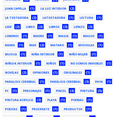
(1)
(2)
JUAN CAPELLA
LA LUZ INTERIOR
(2)
(1)
(1)
LA TOSTADORA
LATOSTADORA
LECTURA
(2)
(2)
(3)
(3)
LEER
LIBRO
LIBROS
LIENZO
(1)
(1)
(1)
(1)
LONDRES
MADRE
MAGIA
MAGOS
(1)
(2)
(1)
(1)
MAMA
MAR
MATARO
MOCHILAS
(1)
(1)
(1)
MUSICA
NIÑA INTERIOR
NIÑO MUJER
(1)
(1)
(1)
NIÑO/A INTERIOR
NIÑOS
NO SOMOS INVISBLES
(2)
(1)
(1)
NOVELAS
OPINIONES
ORIGINALES
(1)
(3)
(1)
PARALISIS CEREBRAL
PARÁLISIS CEREBRAL
PAYA
(1)
(1)
(3)
(5)
PC
PERSONAJES
PINCEL
PINTURA
(2)
(1)
(1)
PINTURA ACRÍLICA
PLAYA
POEMAS
(1)
(1)
(1)
POESÍAS
PROCREATE
PRODUCTOS