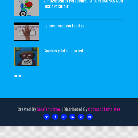
A.P (Asistentes Personales, PARA PERSONAS CON
DISCAPACIDAD)
psicovan vanessa fuentes
Cuadros y foto del artista
arte
Created By
SoraTemplates
| Distributed By
Gooyaabi Templates