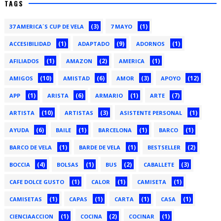
TAGS
(3)
(1)
37 AMERICA´S CUP DE VELA
7 MAYO
(1)
(9)
(1)
ACCESIBILIDAD
ADAPTADO
ADORNOS
(1)
(2)
(1)
AFILIADOS
AMAZON
AMERICA
(10)
(6)
(3)
(12)
AMIGOS
AMISTAD
AMOR
APOYO
(1)
(6)
(1)
(7)
APP
ARISTA
ARMARIO
ARTE
(10)
(3)
(1)
ARTISTA
ARTISTAS
ASISTENTE PERSONAL
(6)
(1)
(1)
(1)
AYUDA
BAILE
BARCELONA
BARCO
(1)
(1)
(2)
BARCO DE VELA
BARDE DE VELA
BESTSELLER
(4)
(1)
(2)
(3)
BOCCIA
BOLSAS
BUS
CABALLETE
(1)
(1)
(1)
CAFE DOLCE GUSTO
CALOR
CAMISETA
(1)
(1)
(1)
(1)
CAMISETAS
CAPAS
CARTA
CASA
(1)
(2)
(1)
CIENCIAACCION
COCINA
COCINAR