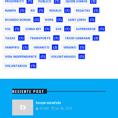
(1)
(1)
(2)
PROSPERITY
PUBLICO
QUIEN SOMOS
(1)
(1)
(1)
(1)
RAMPA
RD
REGALO
REGATAS
(1)
(1)
(1)
RICARDO DURAN
ROPA
SANT JORDI
(1)
(1)
(1)
(1)
SOL
SONIA KEY
SUE
SUPERHEROE
(1)
(1)
(2)
TAZAS
TRANSPORTE
TRUDI CANAVAN
(1)
(2)
(1)
VAMPIRO
VERANITO
VERANO
(1)
(1)
VIDA INDEPENDIENTE
VOLUNTARIADO
(1)
VOLUNTARIOS
RECIENTE POST
bosque encantado
Eli MM
Jul 08, 2025