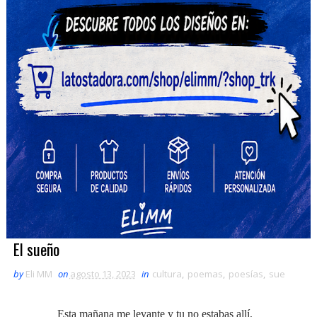
El sueño
by
Eli MM
on
agosto 13, 2023
in
cultura
,
poemas
,
poesías
,
sue
Esta mañana me levante y tu no estabas allí,